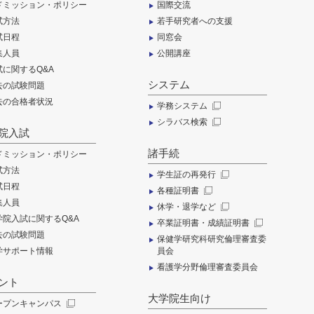
ドミッション・ポリシー
国際交流
試方法
若手研究者への支援
試日程
同窓会
集人員
公開講座
試に関するQ&A
システム
去の試験問題
去の合格者状況
学務システム
シラバス検索
院入試
諸手続
ドミッション・ポリシー
試方法
学生証の再発行
試日程
各種証明書
集人員
休学・退学など
学院入試に関するQ&A
卒業証明書・成績証明書
去の試験問題
保健学研究科研究倫理審査委
学サポート情報
員会
看護学分野倫理審査委員会
ント
大学院生向け
ープンキャンパス