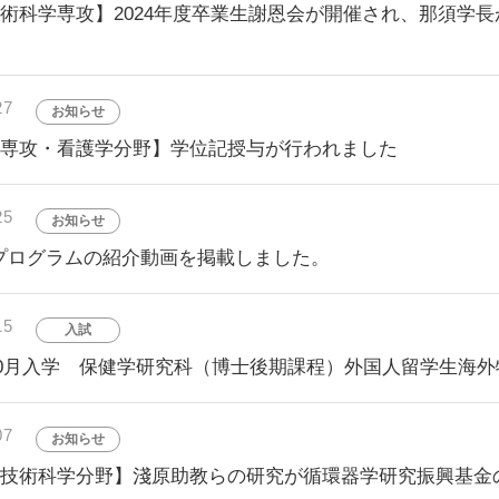
術科学専攻】2024年度卒業生謝恩会が開催され、那須学
27
お知らせ
学専攻・看護学分野】学位記授与が行われました
25
お知らせ
Pプログラムの紹介動画を掲載しました。
15
入試
年10月入学 保健学研究科（博士後期課程）外国人留学生海
07
お知らせ
線技術科学分野】淺原助教らの研究が循環器学研究振興基金