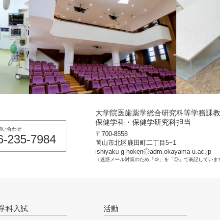
大学院医歯薬学総合研究科等学務課
保健学科・保健学研究科担当
問い合わせ
〒700-8558
6-235-7984
岡山市北区鹿田町二丁目5−1
ishiyaku-g-hoken◎adm.okayama-u.ac.jp
（迷惑メール対策のため「＠」を「◎」で表記していま
学科入試
活動