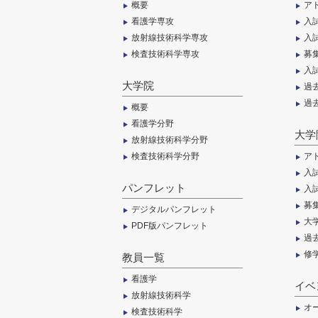
概要
ア
看護学専攻
入
放射線技術科学専攻
入
検査技術科学専攻
募
入
大学院
過
過
概要
看護学分野
大学
放射線技術科学分野
検査技術科学分野
ア
入
パンフレット
入
募
デジタルパンフレット
大
PDF版パンフレット
過
修
教員一覧
看護学
イベ
放射線技術科学
オ
検査技術科学