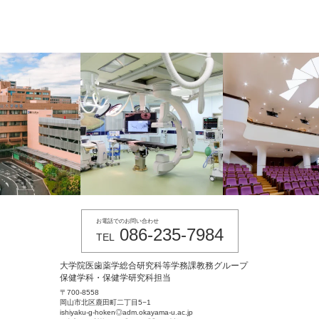
お電話でのお問い合わせ
086-235-7984
TEL
大学院医歯薬学総合研究科等学務課教務グループ
保健学科・保健学研究科担当
〒700-8558
岡山市北区鹿田町二丁目5−1
ishiyaku-g-hoken◎adm.okayama-u.ac.jp