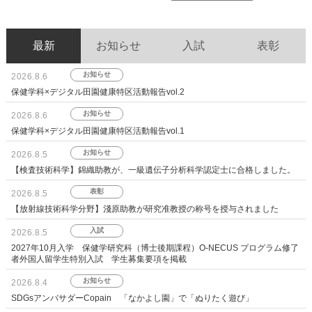
最新
お知らせ
入試
表彰
お知らせ
2026.8.6
保健学科×デジタル田園健康特区活動報告vol.2
お知らせ
2026.8.6
保健学科×デジタル田園健康特区活動報告vol.1
お知らせ
2026.8.5
【検査技術科学】錦織助教が、一級遺伝子分析科学認定士に合格しました。
表彰
2026.8.5
【放射線技術科学分野】淺原助教が研究准教授の称号を授与されました
入試
2026.8.5
2027年10月入学 保健学研究科（博士後期課程）O-NECUS プログラム修了
者外国人留学生特別入試 学生募集要項を掲載
お知らせ
2026.8.4
SDGsアンバサダーCopain 「なかよし園」で「ぬりたく遊び」