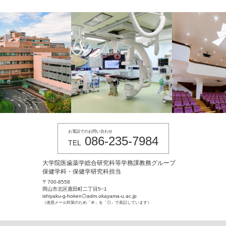
お電話でのお問い合わせ
086-235-7984
TEL
大学院医歯薬学総合研究科等学務課教務グループ
保健学科・保健学研究科担当
〒700-8558
岡山市北区鹿田町二丁目5−1
ishiyaku-g-hoken◎adm.okayama-u.ac.jp
（迷惑メール対策のため「＠」を「◎」で表記しています）