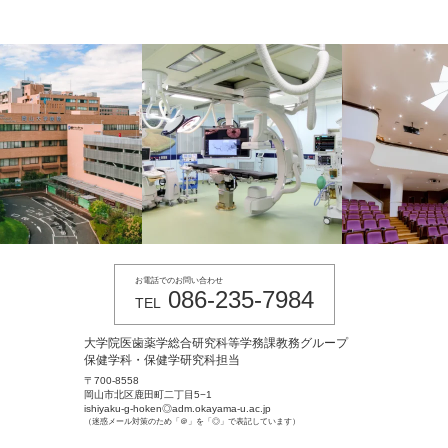
お電話でのお問い合わせ
086-235-7984
TEL
大学院医歯薬学総合研究科等学務課教務グループ
保健学科・保健学研究科担当
〒700-8558
岡山市北区鹿田町二丁目5−1
ishiyaku-g-hoken◎adm.okayama-u.ac.jp
（迷惑メール対策のため「＠」を「◎」で表記しています）