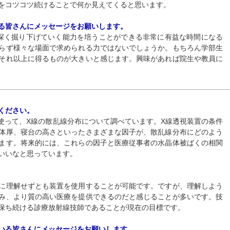
をコツコツ続けることで何か見えてくると思います。
る皆さんにメッセージをお願いします。
深く掘り下げていく能力を培うことができる非常に有益な時間になる
らず様々な場面で求められる力ではないでしょうか。もちろん学部生
それ以上に得るものが大きいと感じます。興味があれば院生や教員に
ください。
を使って、X線の散乱線分布について調べています。X線透視装置の条件
体厚、寝台の高さといったさまざまな因子が、散乱線分布にどのよう
ます。将来的には、これらの因子と医療従事者の水晶体被ばくの相関
いいなと思っています。
に理解せずとも装置を使用することが可能です。ですが、理解しよう
み、より質の高い医療を提供できるのだと感じることが多いです。技
保ち続ける診療放射線技師であることが現在の目標です。
いる皆さんにメッセージをお願いします。