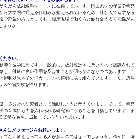
がらがん放射線科学コースに在籍しています。岡山大学の保健学研究
がら大学院に通える仕組みが整えられているため、社会人で進学を考
役学部生の方にとっても、臨床現場で働く方と触れ合える可能性があ
しょうか。
ください。
影響と医学応用です。一般的に、放射線は体に悪いものと認識されて
激し、健康に良い作用を及ぼすことが明らかになりつつあります。こ
の抑制効果やそのメカニズムの解明に取り組んでいます。また、所属
ラスの論文数を誇ります。
連する分野の研究者として活動しようと考えています。そして、研究
手の育成にも力を入れられる研究者になることを目指しています。ま
る姿勢をもち、成長していきたいと思います。
さんにメッセージをお願いします。
ィブな印象をもっている人が多いのではないでしょうか。確かに、研