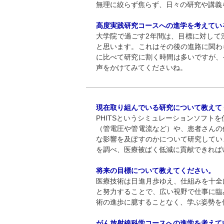
無理に絞らず焦らず、日々の研究や講義
高度実践研究コースへの進学を考えてい
大学院で過ごす2年間は、目標に対して
と思います。これはその後の進路に関わ
に比べて研究に割く時間は多いですが、
声をかけてみてくださいね。
現在取り組んでいる研究について教えて
PHITSというシミュレーションソフト
（管電圧や管電流など）や、患者さんの
な影響を及ぼすのかについて研究してい
を調べ、医療被ばく低減に貢献できれば
将来の目標について教えてください。
医療技術は日進月歩ゆえ、仕組みを十全
と努力することで、広い視野で仕事に臨
術の進歩に臆することなく、学ぶ姿勢を
がん放射線科学コースへの進学を考えて