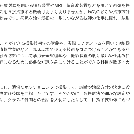
った放射線を用いる撮影装置やMRI、超音波装置などを用いて画像を撮
気を直接治療する機会はあまりありませんが、病気の診断や治療方針
必要です。病気を治す最初の一歩につながる技師の仕事に憧れ、放射
ことができる撮影技術学の講義や、実際にファントムを用いてX線撮
情報学実験など、臨床現場で使える技術を身につけることができる科
射線防御について学ぶ安全管理学や、撮影装置の取り扱いや仕組みに
師になるために必要な知識を身につけることができる科目が数多くカ
にし、適切なポジショニングで撮影して、診断や治療方針の決定に役
放射線技師を目指したいです。そのために、各撮影法の細かな設定や
り、クラスの仲間との会話を大切にしたりして、目指す技師像に近づ