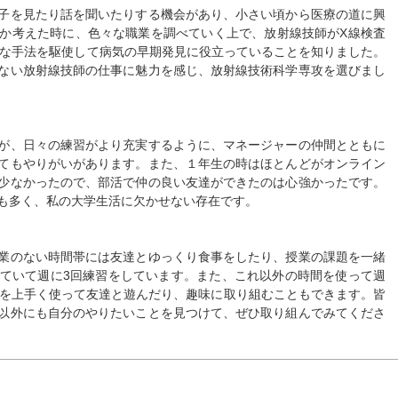
子を見たり話を聞いたりする機会があり、小さい頃から医療の道に興
か考えた時に、色々な職業を調べていく上で、放射線技師がX線検査
様々な手法を駆使して病気の早期発見に役立っていることを知りました。
ない放射線技師の仕事に魅力を感じ、放射線技術科学専攻を選びまし
が、日々の練習がより充実するように、マネージャーの仲間とともに
てもやりがいがあります。また、１年生の時はほとんどがオンライン
少なかったので、部活で仲の良い友達ができたのは心強かったです。
も多く、私の大学生活に欠かせない存在です。
業のない時間帯には友達とゆっくり食事をしたり、授業の課題を一緒
ていて週に3回練習をしています。また、これ以外の時間を使って週
間を上手く使って友達と遊んだり、趣味に取り組むこともできます。皆
以外にも自分のやりたいことを見つけて、ぜひ取り組んでみてくださ