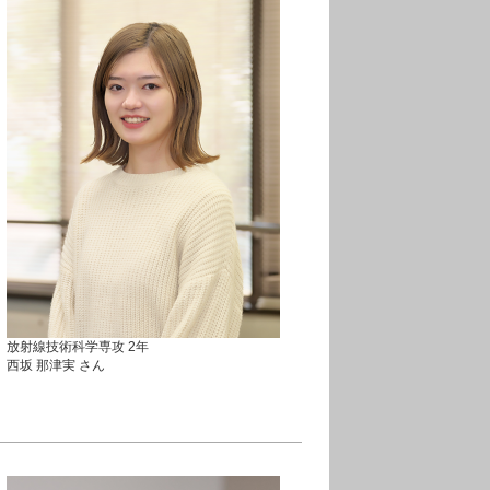
放射線技術科学専攻 2年
西坂 那津実 さん