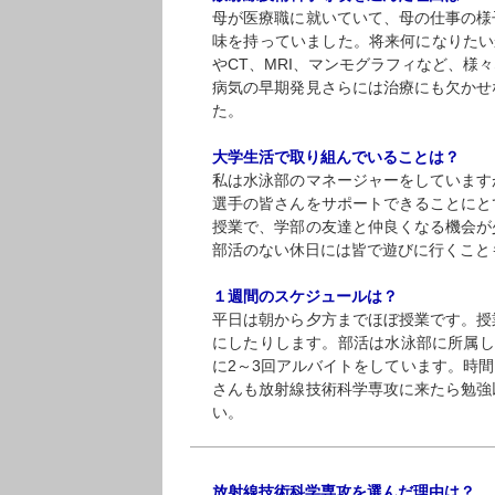
母が医療職に就いていて、母の仕事の様
味を持っていました。将来何になりたい
やCT、MRI、マンモグラフィなど、
病気の早期発見さらには治療にも欠かせ
た。
大学生活で取り組んでいることは？
私は水泳部のマネージャーをしています
選手の皆さんをサポートできることにと
授業で、学部の友達と仲良くなる機会が
部活のない休日には皆で遊びに行くこと
１週間のスケジュールは？
平日は朝から夕方までほぼ授業です。授
にしたりします。部活は水泳部に所属し
に2～3回アルバイトをしています。時
さんも放射線技術科学専攻に来たら勉強
い。
放射線技術科学専攻を選んだ理由は？