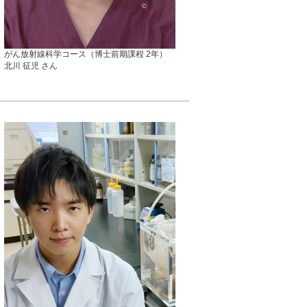
がん放射線科学コース（博士前期課程 2年）
北川 征児 さん