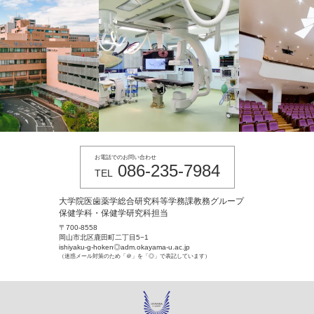
お電話でのお問い合わせ
086-235-7984
TEL
大学院医歯薬学総合研究科等学務課教務グループ
保健学科・保健学研究科担当
〒700-8558
岡山市北区鹿田町二丁目5−1
ishiyaku-g-hoken◎adm.okayama-u.ac.jp
（迷惑メール対策のため「＠」を「◎」で表記しています）