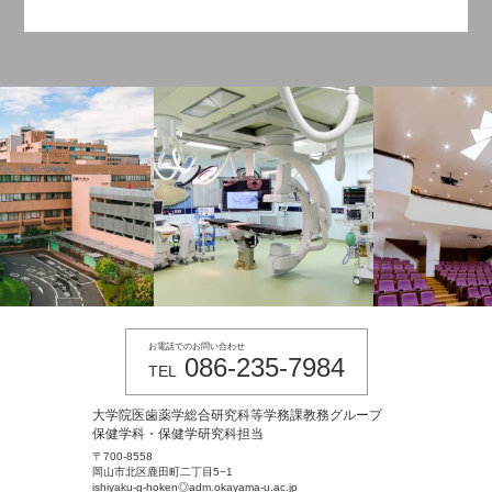
お電話でのお問い合わせ
086-235-7984
TEL
大学院医歯薬学総合研究科等学務課教務グループ
保健学科・保健学研究科担当
〒700-8558
岡山市北区鹿田町二丁目5−1
ishiyaku-g-hoken◎adm.okayama-u.ac.jp