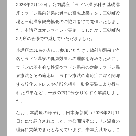
2026年2月10日，公開講座「ラドン温泉科学基礎講
座：ラドン温泉効果の近年の研究成果」を，三朝町役
場と三朝温泉観光協会のご協力を得て開催いたしまし
た。本講座はオンラインで実施しましたが，三朝町内
2カ所の会場で中継していただきました。
本講座は31名の方にご参加いただき，放射能温泉で有
名なラドン温泉の健康効果への理解を深めるために，
ラドンの基本的な性質やラドン温泉の定義，ラドン温
泉療法とその適応症，ラドン療法の適応症に深く関与
する酸化ストレスや抗酸化機能，動物実験により得ら
れた成果など，一般の方に分かりやすく解説しまし
た。
なお，本講座の様子は，日本海新聞（2026年2月11
日）にて紹介されました。本公開講座はラドン温泉の
理解に貢献できたと考えています。来年度以降も，こ