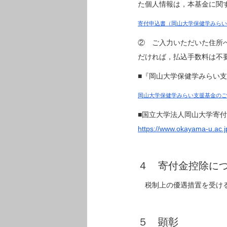
た個人情報は，本基金に関
寄付申込書（岡山大学保健学みらい支
② ご入力いただいた住所
だければ，払込手数料は不
■『岡山大学保健学みらい
岡山大学保健学みらい支援基金のご
■国立大学法人岡山大学寄
https://www.okayama-u.ac.
４ 寄付金控除に
税制上の優遇措置を受け
５ 顕彰