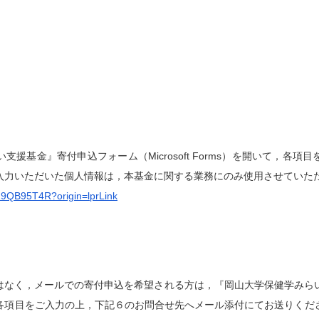
援基金』寄付申込フォーム（Microsoft Forms）を開いて，各
入力いただいた個人情報は，本基金に関する業務にのみ使用させていた
/sZ9QB95T4R?origin=lprLink
ではなく，メールでの寄付申込を希望される方は，『岡山大学保健学みら
各項目をご入力の上，下記６のお問合せ先へメール添付にてお送りくだ