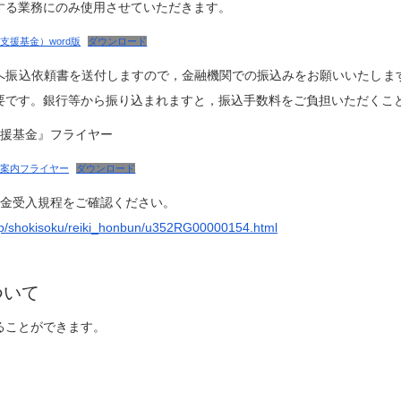
する業務にのみ使用させていただきます。
援基金）word版
ダウンロード
へ振込依頼書を送付しますので，金融機関での振込みをお願いいたしま
要です。銀行等から振り込まれますと，振込手数料をご負担いただくこ
支援基金』フライヤー
案内フライヤー
ダウンロード
付金受入規程をご確認ください。
jp/shokisoku/reiki_honbun/u352RG00000154.html
ついて
ることができます。