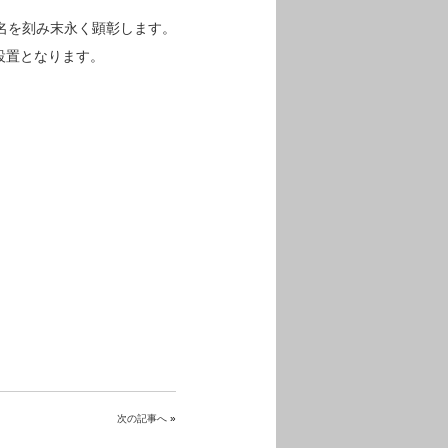
名を刻み末永く顕彰します。
設置となります。
次の記事へ
»