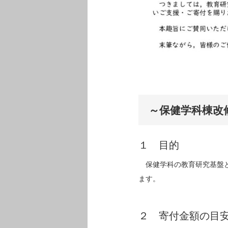
～保健学科棟改
１ 目的
保健学科の教育研究基盤と
ます。
２ 寄付金額の目