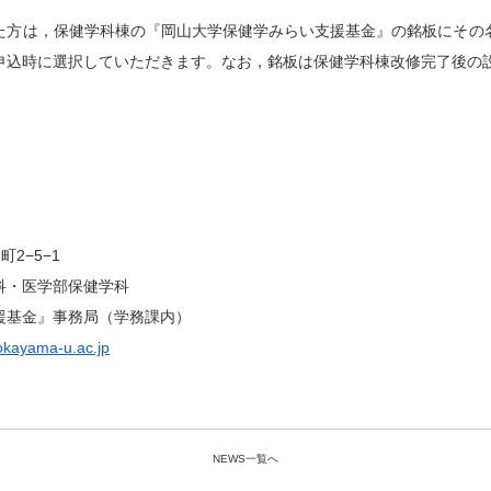
方は，保健学科棟の『岡山大学保健学みらい支援基金』の銘板にその
申込時に選択していただきます。なお，銘板は保健学科棟改修完了後の
町2−5−1
科・医学部保健学科
援基金』事務局（学務課内）
okayama-u.ac.jp
NEWS一覧へ