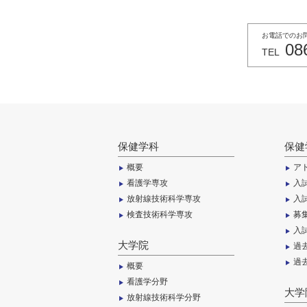
お電話でのお
08
TEL
保健学科
保健
概要
ア
看護学専攻
入
放射線技術科学専攻
入
検査技術科学専攻
募
入
大学院
過
過
概要
看護学分野
大学
放射線技術科学分野