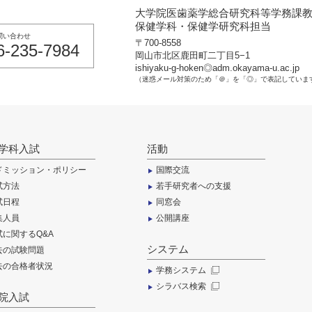
大学院医歯薬学総合研究科等学務課
保健学科・保健学研究科担当
問い合わせ
〒700-8558
6-235-7984
岡山市北区鹿田町二丁目5−1
ishiyaku-g-hoken◎adm.okayama-u.ac.jp
（迷惑メール対策のため「＠」を「◎」で表記していま
学科入試
活動
ドミッション・ポリシー
国際交流
試方法
若手研究者への支援
試日程
同窓会
集人員
公開講座
試に関するQ&A
システム
去の試験問題
去の合格者状況
学務システム
シラバス検索
院入試