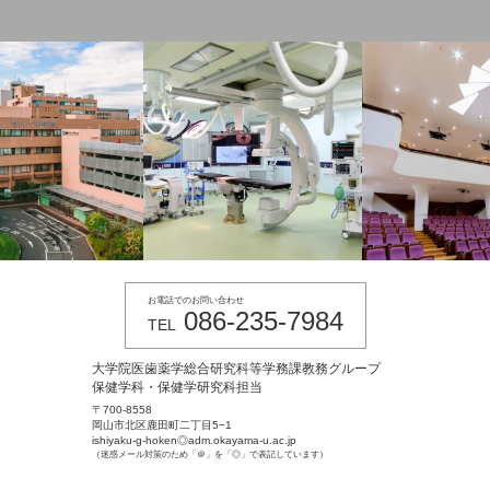
お電話でのお問い合わせ
086-235-7984
TEL
大学院医歯薬学総合研究科等学務課教務グループ
保健学科・保健学研究科担当
〒700-8558
岡山市北区鹿田町二丁目5−1
ishiyaku-g-hoken◎adm.okayama-u.ac.jp
（迷惑メール対策のため「＠」を「◎」で表記しています）