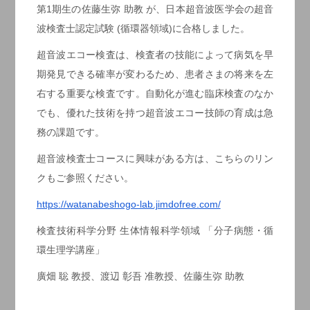
第1期生の佐藤生弥 助教 が、日本超音波医学会の超音
波検査士認定試験 (循環器領域)に合格しました。
超音波エコー検査は、検査者の技能によって病気を早
期発見できる確率が変わるため、患者さまの将来を左
右する重要な検査です。自動化が進む臨床検査のなか
でも、優れた技術を持つ超音波エコー技師の育成は急
務の課題です。
超音波検査士コースに興味がある方は、こちらのリン
クもご参照ください。
https://watanabeshogo-lab.jimdofree.com/
検査技術科学分野 生体情報科学領域 「分子病態・循
環生理学講座」
廣畑 聡 教授、渡辺 彰吾 准教授、佐藤生弥 助教