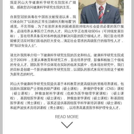
我是冈山大学健康科学研究生院院长广畑
聪。感谢您访问健康科学研究生院的主页。
自新型冠状病毒在中国首次被报道以来，我
们体会到了“以前的正常生活瞬间天翻地覆”的
感觉。不言而喻，为了在前所未有的困难面前持续向社会提供必要的医疗服
务，必须培养从事医疗工作的人才。冈山大学正在推动SDGs（可持续发展目
标），旨在培养具备应对各种挑战并解决问题的医疗领域人才。我们旨在培养
能够灵活应对我们面临的巨大变化，满足社会需求的高级医疗的领导性人才，
即“知识专业人士”。
请允许我简单介绍一下健康科学研究生院的历史和特点。健康科学研究生院成
立于2003年，主要从事教育和研究工作，旨在培养护理、影像和检验三个领域
的专业人才。团队医学不仅体现在实际的临床实践中，也体现在研究中。我们
的目标是创建一个新的健康科学研究生院，以团队的形式来应对当前这个被称
为新常态的时代。
冈山大学健康科学研究生院提供基于本科教育的更高级别的资格培养课程。包
括面向国家助产士资格的助产课程（硕士课程）、肿瘤护理专家（CNS）课程
（硕士课程）、肿瘤放射科学课程（也称为医学物理学家课程）（硕士课
程）、基因组医学课程（硕士课程）、肿瘤放射学课程（硕士课程）和基因组
医学课程（博士课程）。该系还提供基因组医学科学家培训课程（硕士课程）
和超声波技术员培训课程（博士课程），以培养高素质医学和护理专业人才。
READ MORE