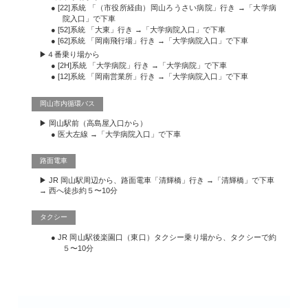
● [22]系統 「（市役所経由）岡山ろうさい病院」行き →「大学病
院入口」で下車
● [52]系統 「大東」行き →「大学病院入口」で下車
● [62]系統 「岡南飛行場」行き →「大学病院入口」で下車
▶４番乗り場から
● [2H]系統 「大学病院」行き →「大学病院」で下車
● [12]系統 「岡南営業所」行き →「大学病院入口」で下車
岡山市内循環バス
▶ 岡山駅前（高島屋入口から）
● 医大左線 →「大学病院入口」で下車
路面電車
▶ JR 岡山駅周辺から、路面電車「清輝橋」行き →「清輝橋」で下車
→ 西へ徒歩約５〜10分
タクシー
● JR 岡山駅後楽園口（東口）タクシー乗り場から、タクシーで約
５〜10分