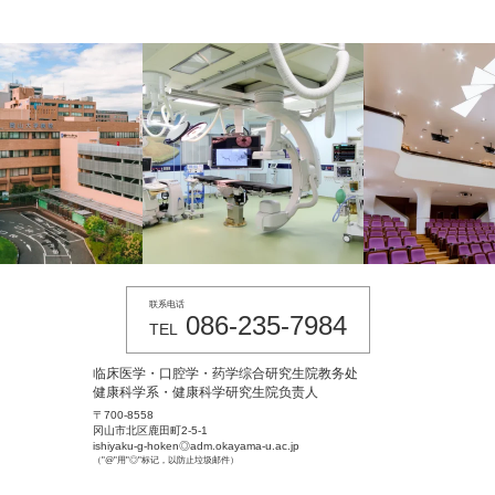
联系电话
086-235-7984
TEL
临床医学・口腔学・药学综合研究生院教务处
健康科学系・健康科学研究生院负责人
〒700-8558
冈山市北区鹿田町2-5-1
ishiyaku-g-hoken◎adm.okayama-u.ac.jp
（"@"用"◎"标记，以防止垃圾邮件）